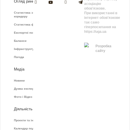
Огляд ринку
асоціацію
обов'язкове.
Статистика зернового
При використанні в
коридору
інтернет обов'язкове
так само
Статистика фрахту
гіперпосилання на
https://uga.ua
Експортні показники
Баланси
Розробка
Інфраструктура
сайту
Погода
Медіа
Новини
Думка експертів
Фото і Відео
Діяльність
Проекти та ініціативи
Календар подій