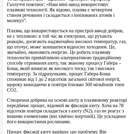
Галлуччі пояснює: «Наш міні-завод використовує
плазмові технології. Як відомо, плазма є четвертим
станом речовини і складається з іонізованих атомів і
молекул”.
Плазма, що використовується на пристрої-заводі добрив,
не є тепловою: в той час як електрони, що рухають
реакцію, досягають надзвичайно високих температур, газ,
що оточує, може залишатися відносно холодним. Це,
звичайно, економить енергію. Це робить плазмову
технологію привабливою альтернативою традиційному
способу отримання азоту, так званому процесу Габера –
Боша, який вимагає як високого тиску, так і високих
температур. За підрахунками, процес Габера-Боша
споживає від 1 до 2 відсотків загальної світової енергії,
щороку викидаючи в повітря близько 300 мільйонів тонн
СО2.
Створення добрива на основі азоту в плазмовому реакторі
передбачає процес, відомий як фіксація азоту. Хоча на 78
відсотків повітря складається з азоту (N2), газ не реагує з
іншими елементами (він хімічно інертний). Це ускладнює
його використання рослинами.
Процес фіксації азоту вирішує цю проблему. Він