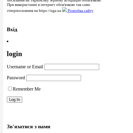
посилання на Українську зернову асоціацію обов'язкове.
При використанні в інтернет обов'язкове так само
гіперпосилання на https://uga.ua
Розробка сайту
Вхід
login
Username or Email
Password
Remember Me
Зв'язатися з нами