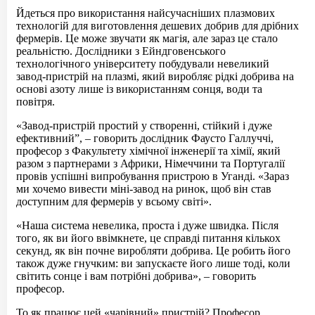
Йдеться про використання найсучасніших плазмових
технологій для виготовлення дешевих добрив для дрібних
фермерів. Це може звучати як магія, але зараз це стало
реальністю. Дослідники з Ейндговенського
технологічного університету побудували невеликий
завод-пристрій на плазмі, який виробляє рідкі добрива на
основі азоту лише із використанням сонця, води та
повітря.
«Завод-пристрій простий у створенні, стійкий і дуже
ефективний”, – говорить дослідник Фаусто Галлуччі,
професор з Факультету хімічної інженерії та хімії, який
разом з партнерами з Африки, Німеччини та Португалії
провів успішні випробування пристрою в Уганді. «Зараз
ми хочемо вивести міні-завод на ринок, щоб він став
доступним для фермерів у всьому світі».
«Наша система невелика, проста і дуже швидка. Після
того, як ви його ввімкнете, це справді питання кількох
секунд, як він почне виробляти добрива. Це робить його
також дуже гнучким: ви запускаєте його лише тоді, коли
світить сонце і вам потрібні добрива», – говорить
професор.
То як працює цей «чарівний» пристрій? Професор