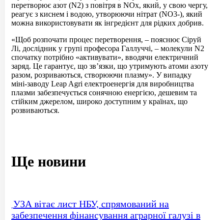
перетворює азот (N2) з повітря в NOx, який, у свою чергу,
реагує з киснем і водою, утворюючи нітрат (NO3-), який
можна використовувати як інгредієнт для рідких добрив.
«Щоб розпочати процес перетворення, – пояснює Сіруй
Лі, дослідник у групі професора Галлуччі, – молекули N2
спочатку потрібно «активувати», вводячи електричний
заряд. Це гарантує, що зв’язки, що утримують атоми азоту
разом, розриваються, створюючи плазму». У випадку
міні-заводу Leap Agri електроенергія для виробництва
плазми забезпечується сонячною енергією, дешевим та
стійким джерелом, широко доступним у країнах, що
розвиваються.
Ще новини
УЗА вітає лист НБУ, спрямований на
забезпечення фінансування аграрної галузі в