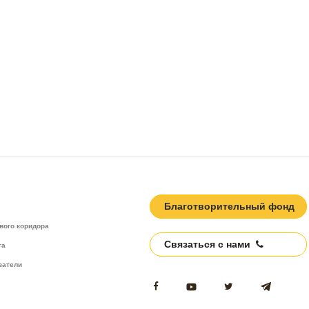
Благотворительный фонд
вого коридора
Связаться с нами
та
затели