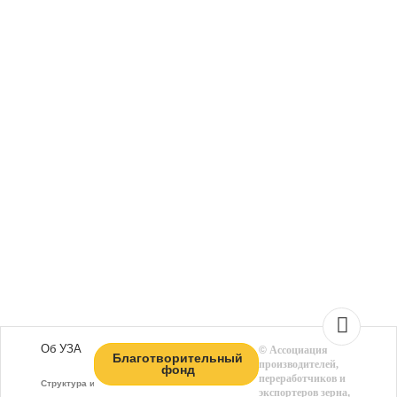
Об УЗА
©
Ассоциация
Благотворительный
производителей,
фонд
переработчиков и
Структура и функции
экспортеров зерна
,