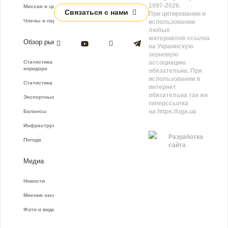
1997-2026.
Миссия и цели
Связаться с нами
При цитировании и
Члены и партнёры
использовании
любых
материалов ссылка
Обзор рынка
на Украинскую
зерновую
Статистика зернового
ассоциацию
коридора
обязательна. При
использовании в
Статистика фрахта
интернет
обязательна так же
Экспортные показатели
гиперссылка
на https://uga.ua
Балансы
Инфраструктура
Разработка
Погода
сайта
Медиа
Новости
Мнения экспертов
Фото и видео