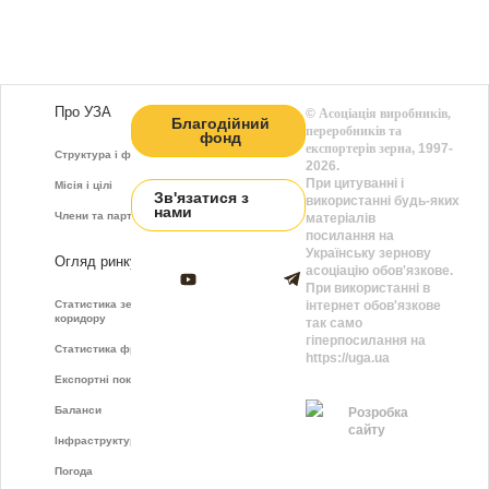
Про УЗА
©
Асоціація виробників,
Благодійний
переробників та
фонд
експортерів зерна
, 1997-
Структура і функції
2026.
При цитуванні і
Місія і цілі
Зв'язатися з
використанні будь-яких
нами
Члени та партнери
матеріалів
посилання на
Українську зернову
Огляд ринку
асоціацію обов'язкове.
При використанні в
Статистика зернового
інтернет обов'язкове
коридору
так само
гіперпосилання на
Статистика фрахту
https://uga.ua
Експортні показники
Баланси
Розробка
сайту
Інфраструктура
Погода