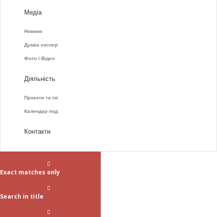
Медіа
Новини
Думка експертів
Фото і Відео
Діяльність
Проекти та ініціативи
Календар подій
Контакти
Exact matches only
Search in title