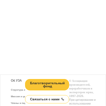
Об УЗА
©
Ассоциация
Благотворительный
производителей,
фонд
переработчиков и
Структура и функции
экспортеров зерна
,
1997-2026.
Миссия и цели
Связаться с нами
При цитировании и
Члены и партнёры
использовании