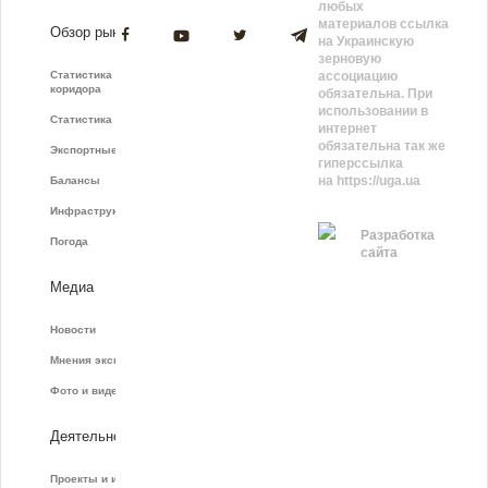
любых
материалов ссылка
Обзор рынка
на Украинскую
зерновую
Статистика зернового
ассоциацию
коридора
обязательна. При
использовании в
Статистика фрахта
интернет
обязательна так же
Экспортные показатели
гиперссылка
на https://uga.ua
Балансы
Инфраструктура
Разработка
Погода
сайта
Медиа
Новости
Мнения экспертов
Фото и видео
Деятельность
Проекты и инициативы