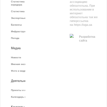
Статистика зернового
ассоциацию
коридора
обязательна. При
использовании в
Статистика фрахта
интернет
обязательна так же
Экспортные показатели
гиперссылка
на https://uga.ua
Балансы
Инфраструктура
Разработка
Погода
сайта
Медиа
Новости
Мнения экспертов
Фото и видео
Деятельность
Проекты и инициативы
Календарь событий
Контакты