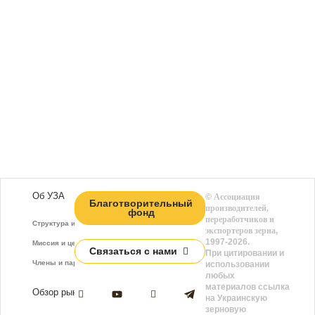
Об УЗА
©
Ассоциация
Благотворительный
производителей,
фонд
переработчиков и
Структура и функции
экспортеров зерна
,
1997-2026.
Миссия и цели
Связаться с нами
При цитировании и
Члены и партнёры
использовании
любых
материалов ссылка
Обзор рынка
на Украинскую
зерновую