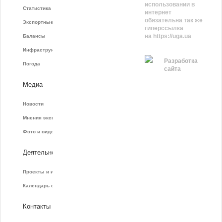
использовании в
Статистика фрахта
интернет
обязательна так же
Экспортные показатели
гиперссылка
на https://uga.ua
Балансы
Инфраструктура
Разработка
Погода
сайта
Медиа
Новости
Мнения экспертов
Фото и видео
Деятельность
Проекты и инициативы
Календарь событий
Контакты