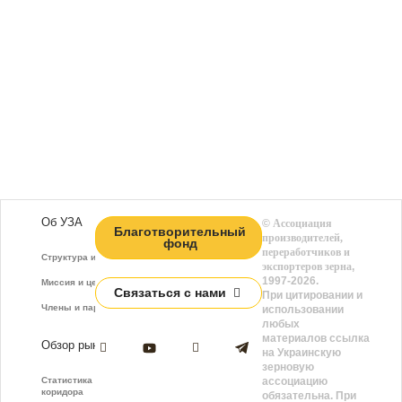
Об УЗА
©
Ассоциация
Благотворительный
производителей,
фонд
переработчиков и
Структура и функции
экспортеров зерна
,
1997-2026.
Миссия и цели
Связаться с нами
При цитировании и
Члены и партнёры
использовании
любых
материалов ссылка
Обзор рынка
на Украинскую
зерновую
Статистика зернового
ассоциацию
коридора
обязательна. При