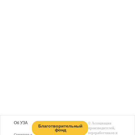
Об УЗА
©
Ассоциация
Благотворительный
производителей,
фонд
переработчиков и
Структура и функции