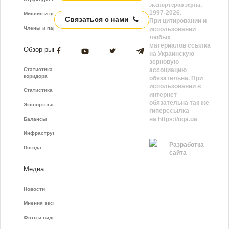
экспортеров зерна
,
1997-2026.
Миссия и цели
Связаться с нами
При цитировании и
Члены и партнёры
использовании
любых
материалов ссылка
Обзор рынка
на Украинскую
зерновую
Статистика зернового
ассоциацию
коридора
обязательна. При
использовании в
Статистика фрахта
интернет
обязательна так же
Экспортные показатели
гиперссылка
на https://uga.ua
Балансы
Инфраструктура
Разработка
Погода
сайта
Медиа
Новости
Мнения экспертов
Фото и видео