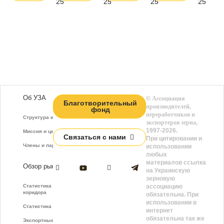
25
25
25
25
Об УЗА
©
Ассоциация
Благотворительный
производителей,
фонд
переработчиков и
Структура и функции
экспортеров зерна
,
1997-2026.
Миссия и цели
Связаться с нами
При цитировании и
Члены и партнёры
использовании
любых
материалов ссылка
Обзор рынка
на Украинскую
зерновую
Статистика зернового
ассоциацию
коридора
обязательна. При
использовании в
Статистика фрахта
интернет
обязательна так же
Экспортные показатели