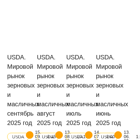
USDA.
USDA.
USDA.
USDA.
Мировой
Мировой
Мировой
Мировой
рынок
рынок
рынок
рынок
зерновых
зерновых
зерновых
зерновых
и
и
и
и
масличных
масличных
масличных
масличных
сентябрь
август
июль
июнь
2025 год
2025 год
2025 год
2025 год
15.
13.
14.
13.
Скачать
Скачать
Скачать
Скачать
09.
8:15
08.
10:15
07.
9:00
06.
1
USDA
USDA
USDA
USDA
баланс
баланс
баланс
баланс