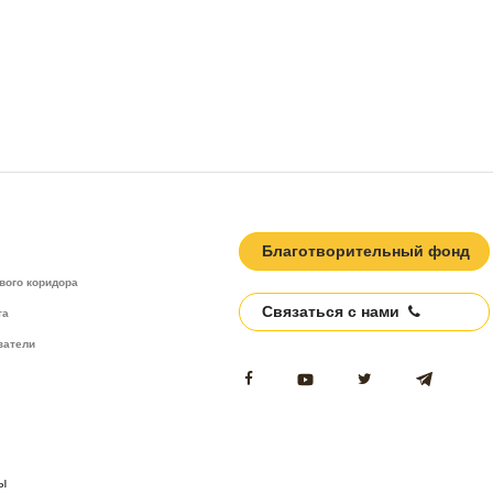
Благотворительный фонд
вого коридора
Связаться с нами
та
затели
ы