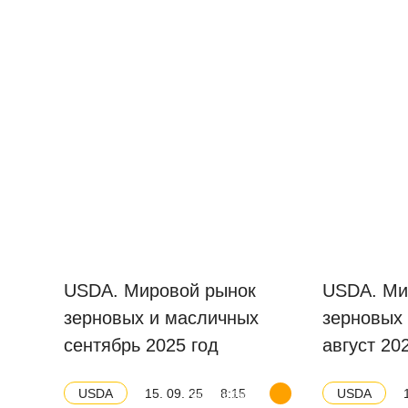
USDA. Мировой рынок
USDA. Ми
зерновых и масличных
зерновых
сентябрь 2025 год
август 20
15. 09. 25
8:15
USDA
USDA
Скачать баланс