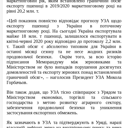
маркетинговий рік, яким встановлено граничний обсяг
експорту пшениці в 2019/2020 маркетинговому році на
рівні 20,2 млн. т.
«Цей показник повністю відповідає прогнозу УЗА щодо
експорту пшениці з України в поточному
маркетинговому році. На сьогодні Україна експортувала
майже 18 млн. т пшениці, залишилося експортувати в
квітні-червні 2020 року відповідно до протоколу 2,2 млн.
т. Такий обсяг є абсолютно типовим для України в
останні місяці сезону та не несе жодних ризиків
продовольчої безпеки. Окрім того, за всю історію
підписання Меморандуму між зерновиками та
Міністерством не було випадків порушення досягнутих
домовленостей та експорту зернових понад встановлений
граничний обсяг», – наголосив Президент УЗА Микола
Горбачьов.
Він також додав, що УЗА тісно співпрацює з Урядом та
Міністерством економіки, торгівлі та сільського
господарства з метою розвитку аграрного сектору,
забезпечення продовольчої безпеки та уникнення
застосування експортних обмежень.
Як зазначають в УЗА та підтверджують в Уряді, наразі
відсутній дефіцит зерна на внутрішньому ринку та нема