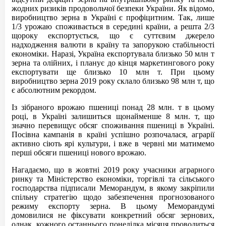
жодних ризиків продовольчої безпеки України. Як відомо,
виробництво зерна в Україні є профіцитним. Так, лише
1/3 урожаю споживається в середині країни, а решта 2/3
щороку експортується, що є суттєвим джерело
надходження валюти в країну та запорукою стабільності
економіки. Наразі, Україна експортувала близько 50 млн т
зерна та олійних, і планує до кінця маркетингового року
експортувати ще близько 10 млн т. При цьому
виробництво зерна 2019 року склало близько 98 млн т, що
є абсолютним рекордом.
Із зібраного врожаю пшениці понад 28 млн. т в цьому
році, в Україні залишиться щонайменше 8 млн. т, що
значно перевищує обсяг споживання пшениці в Україні.
Посівна кампанія в країні успішно розпочалася, аграрії
активно сіють ярі культури, і вже в червні ми матимемо
перші обсяги пшениці нового врожаю.
Нагадаємо, що в жовтні 2019 року учасники аграрного
ринку та Міністерство економіки, торгівлі та сільського
господарства підписали Меморандум, в якому закріпили
спільну стратегію щодо забезпечення прогнозованого
режиму експорту зерна. В цьому Меморандумі
домовилися не фіксувати конкретний обсяг зернових,
однак, кожного останнього понеділка місяця проводиться