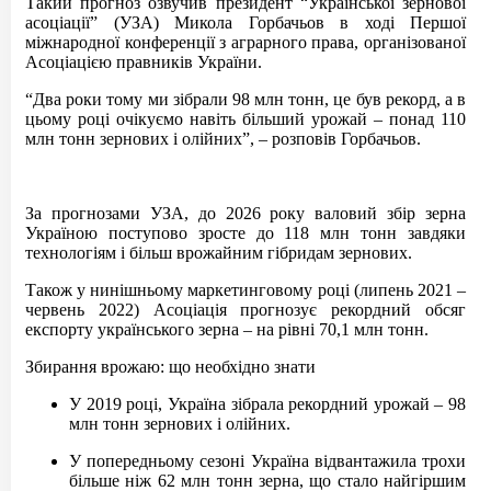
Такий прогноз озвучив президент “Української зернової
асоціації” (УЗА) Микола Горбачьов в ході Першої
міжнародної конференції з аграрного права, організованої
Асоціацією правників України.
“Два роки тому ми зібрали 98 млн тонн, це був рекорд, а в
цьому році очікуємо навіть більший урожай – понад 110
млн тонн зернових і олійних”, – розповів Горбачьов.
За прогнозами УЗА, до 2026 року валовий збір зерна
Україною поступово зросте до 118 млн тонн завдяки
технологіям і більш врожайним гібридам зернових.
Також у нинішньому маркетинговому році (липень 2021 –
червень 2022) Асоціація прогнозує рекордний обсяг
експорту українського зерна – на рівні 70,1 млн тонн.
Збирання врожаю: що необхідно знати
У 2019 році, Україна зібрала рекордний урожай – 98
млн тонн зернових і олійних.
У попередньому сезоні Україна відвантажила трохи
більше ніж 62 млн тонн зерна, що стало найгіршим