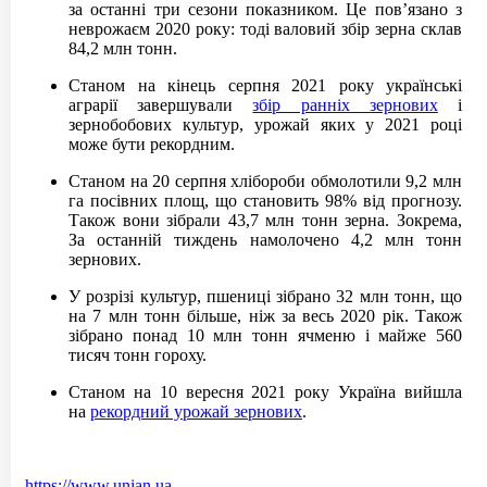
за останні три сезони показником. Це пов’язано з
неврожаєм 2020 року: тоді валовий збір зерна склав
84,2 млн тонн.
Станом на кінець серпня 2021 року українські
аграрії завершували
збір ранніх зернових
і
зернобобових культур, урожай яких у 2021 році
може бути рекордним.
Станом на 20 серпня хлібороби обмолотили 9,2 млн
га посівних площ, що становить 98% від прогнозу.
Також вони зібрали 43,7 млн тонн зерна. Зокрема,
За останній тиждень намолочено 4,2 млн тонн
зернових.
У розрізі культур, пшениці зібрано 32 млн тонн, що
на 7 млн тонн більше, ніж за весь 2020 рік. Також
зібрано понад 10 млн тонн ячменю і майже 560
тисяч тонн гороху.
Станом на 10 вересня 2021 року Україна вийшла
на
рекордний урожай зернових
.
https://www.unian.ua