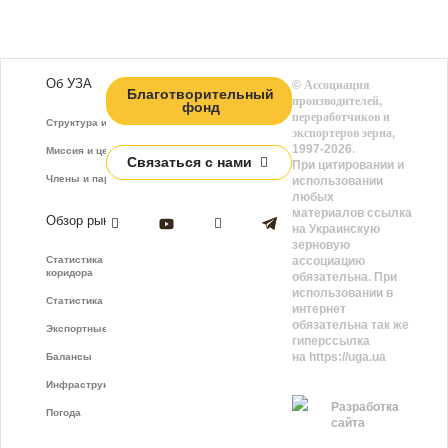
Об УЗА
©
Ассоциация
Благотворительный
производителей,
фонд
переработчиков и
Структура и функции
экспортеров зерна
,
1997-2026.
Миссия и цели
Связаться с нами
При цитировании и
Члены и партнёры
использовании
любых
материалов ссылка
Обзор рынка
на Украинскую
зерновую
Статистика зернового
ассоциацию
коридора
обязательна. При
использовании в
Статистика фрахта
интернет
обязательна так же
Экспортные показатели
гиперссылка
на https://uga.ua
Балансы
Инфраструктура
Разработка
Погода
сайта