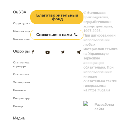
Об УЗА
©
Ассоциация
Благотворительный
производителей,
фонд
переработчиков и
Структура и функции
экспортеров зерна
,
1997-2026.
Миссия и цели
Связаться с нами
При цитировании и
Члены и партнёры
использовании
любых
материалов ссылка
Обзор рынка
на Украинскую
зерновую
Статистика зернового
ассоциацию
коридора
обязательна. При
использовании в
Статистика фрахта
интернет
обязательна так же
Экспортные показатели
гиперссылка
на https://uga.ua
Балансы
Инфраструктура
Разработка
Погода
сайта
Медиа