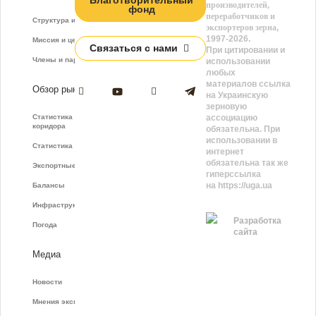
Благотворительный
производителей,
фонд
переработчиков и
Структура и функции
экспортеров зерна
,
1997-2026.
Миссия и цели
Связаться с нами
При цитировании и
Члены и партнёры
использовании
любых
материалов ссылка
Обзор рынка
на Украинскую
зерновую
Статистика зернового
ассоциацию
коридора
обязательна. При
использовании в
Статистика фрахта
интернет
обязательна так же
Экспортные показатели
гиперссылка
на https://uga.ua
Балансы
Инфраструктура
Разработка
Погода
сайта
Медиа
Новости
Мнения экспертов