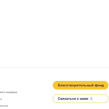
Благотворительный фонд
вого коридора
Связаться с нами
та
затели