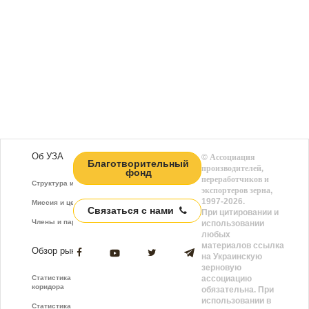
Об УЗА
©
Ассоциация
Благотворительный
производителей,
фонд
переработчиков и
Структура и функции
экспортеров зерна
,
1997-2026.
Миссия и цели
Связаться с нами
При цитировании и
Члены и партнёры
использовании
любых
материалов ссылка
Обзор рынка
на Украинскую
зерновую
Статистика зернового
ассоциацию
коридора
обязательна. При
использовании в
Статистика фрахта