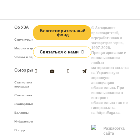
Об УЗА
©
Ассоциация
Благотворительный
производителей,
фонд
переработчиков и
Структура и функции
экспортеров зерна
,
1997-2026.
Миссия и цели
Связаться с нами
При цитировании и
Члены и партнёры
использовании
любых
материалов ссылка
Обзор рынка
на Украинскую
зерновую
Статистика зернового
ассоциацию
коридора
обязательна. При
использовании в
Статистика фрахта
интернет
обязательна так же
Экспортные показатели
гиперссылка
на https://uga.ua
Балансы
Инфраструктура
Разработка
Погода
сайта