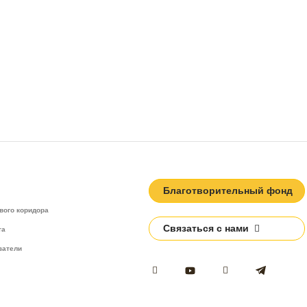
Благотворительный фонд
вого коридора
Связаться с нами
та
затели