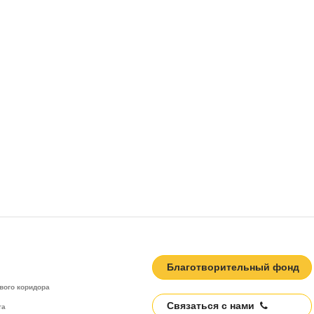
Благотворительный фонд
вого коридора
Связаться с нами
та