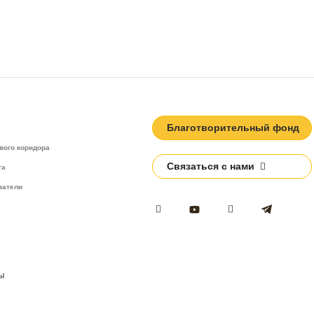
Благотворительный фонд
вого коридора
Связаться с нами
та
затели
ы