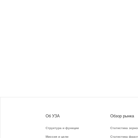
Об УЗА
Обзор рынка
Структура и функции
Статистика зерно
Миссия и цели
Статистика фрах