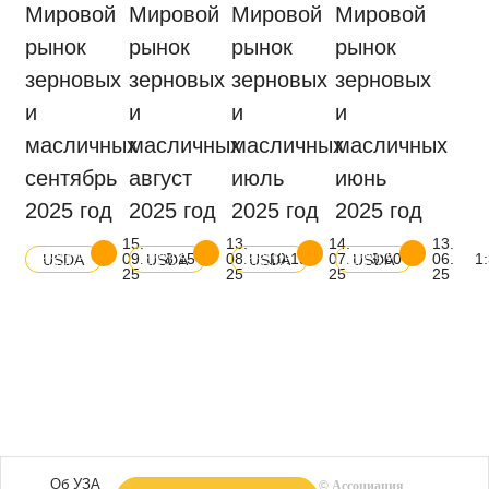
Мировой
Мировой
Мировой
Мировой
рынок
рынок
рынок
рынок
зерновых
зерновых
зерновых
зерновых
и
и
и
и
масличных
масличных
масличных
масличных
сентябрь
август
июль
июнь
2025 год
2025 год
2025 год
2025 год
15.
13.
14.
13.
Скачать
Скачать
Скачать
Скачать
09.
8:15
08.
10:15
07.
9:00
06.
1
USDA
USDA
USDA
USDA
баланс
баланс
баланс
баланс
25
25
25
25
Об УЗА
©
Ассоциация