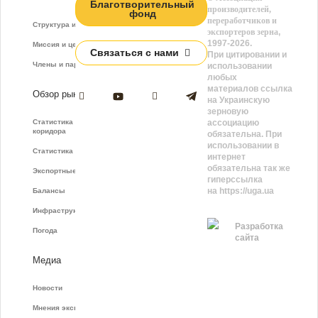
Благотворительный
производителей,
фонд
переработчиков и
Структура и функции
экспортеров зерна
,
1997-2026.
Миссия и цели
Связаться с нами
При цитировании и
Члены и партнёры
использовании
любых
материалов ссылка
Обзор рынка
на Украинскую
зерновую
Статистика зернового
ассоциацию
коридора
обязательна. При
использовании в
Статистика фрахта
интернет
обязательна так же
Экспортные показатели
гиперссылка
на https://uga.ua
Балансы
Инфраструктура
Разработка
Погода
сайта
Медиа
Новости
Мнения экспертов