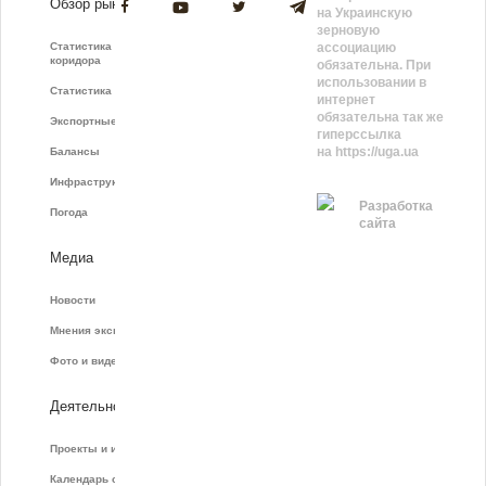
Обзор рынка
на Украинскую
зерновую
Статистика зернового
ассоциацию
коридора
обязательна. При
использовании в
Статистика фрахта
интернет
обязательна так же
Экспортные показатели
гиперссылка
на https://uga.ua
Балансы
Инфраструктура
Разработка
Погода
сайта
Медиа
Новости
Мнения экспертов
Фото и видео
Деятельность
Проекты и инициативы
Календарь событий