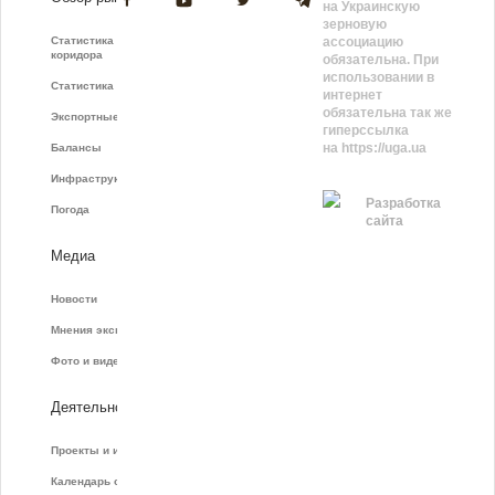
на Украинскую
зерновую
Статистика зернового
ассоциацию
коридора
обязательна. При
использовании в
Статистика фрахта
интернет
обязательна так же
Экспортные показатели
гиперссылка
на https://uga.ua
Балансы
Инфраструктура
Разработка
Погода
сайта
Медиа
Новости
Мнения экспертов
Фото и видео
Деятельность
Проекты и инициативы
Календарь событий