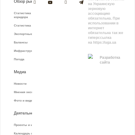
Обзор рынка
на Украинскую
зерновую
Статистика зернового
ассоциацию
коридора
обязательна. При
использовании в
Статистика фрахта
интернет
обязательна так же
Экспортные показатели
гиперссылка
на https://uga.ua
Балансы
Инфраструктура
Разработка
Погода
сайта
Медиа
Новости
Мнения экспертов
Фото и видео
Деятельность
Проекты и инициативы
Календарь событий