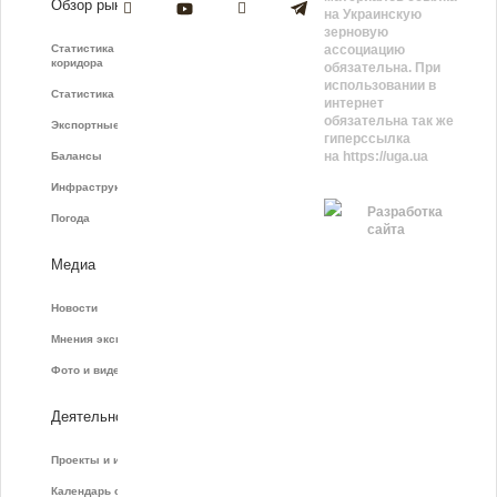
Обзор рынка
на Украинскую
зерновую
Статистика зернового
ассоциацию
коридора
обязательна. При
использовании в
Статистика фрахта
интернет
обязательна так же
Экспортные показатели
гиперссылка
на https://uga.ua
Балансы
Инфраструктура
Разработка
Погода
сайта
Медиа
Новости
Мнения экспертов
Фото и видео
Деятельность
Проекты и инициативы
Календарь событий