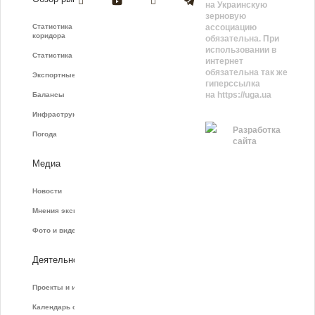
на Украинскую
зерновую
Статистика зернового
ассоциацию
коридора
обязательна. При
использовании в
Статистика фрахта
интернет
обязательна так же
Экспортные показатели
гиперссылка
на https://uga.ua
Балансы
Инфраструктура
Разработка
Погода
сайта
Медиа
Новости
Мнения экспертов
Фото и видео
Деятельность
Проекты и инициативы
Календарь событий