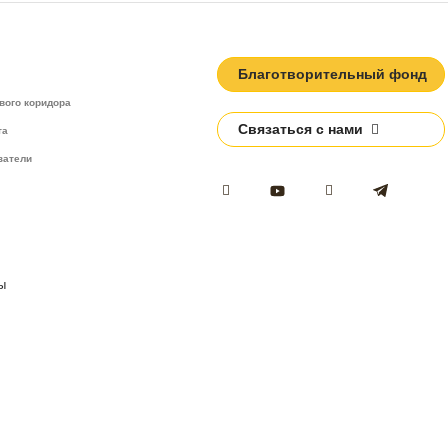
Благотворительный фонд
вого коридора
Связаться с нами
та
затели
ы