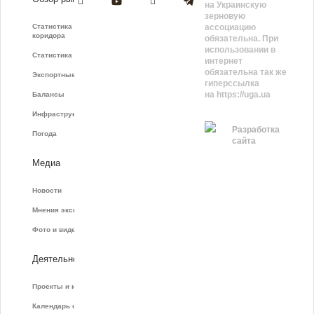
на Украинскую
зерновую
Статистика зернового
ассоциацию
коридора
обязательна. При
использовании в
Статистика фрахта
интернет
обязательна так же
Экспортные показатели
гиперссылка
на https://uga.ua
Балансы
Инфраструктура
Разработка
Погода
сайта
Медиа
Новости
Мнения экспертов
Фото и видео
Деятельность
Проекты и инициативы
Календарь событий