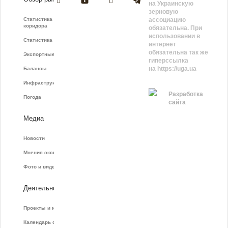
на Украинскую
зерновую
Статистика зернового
ассоциацию
коридора
обязательна. При
использовании в
Статистика фрахта
интернет
обязательна так же
Экспортные показатели
гиперссылка
на https://uga.ua
Балансы
Инфраструктура
Разработка
Погода
сайта
Медиа
Новости
Мнения экспертов
Фото и видео
Деятельность
Проекты и инициативы
Календарь событий