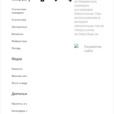
на Украинскую
зерновую
Статистика зернового
ассоциацию
коридора
обязательна. При
использовании в
Статистика фрахта
интернет
обязательна так же
Экспортные показатели
гиперссылка
на https://uga.ua
Балансы
Инфраструктура
Разработка
Погода
сайта
Медиа
Новости
Мнения экспертов
Фото и видео
Деятельность
Проекты и инициативы
Календарь событий