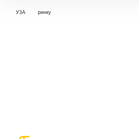
УЗА
ринку
Про конференцію
Спікери
Програма
Умови партнерства
Реєстрація
Фотогалерея
УКРАЇНСЬКА
ЗЕРНОВА
КОНФЕРЕНЦІЯ