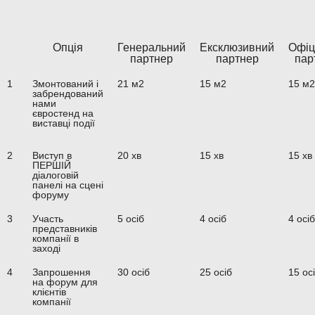
Опція
Генеральний
Ексклюзивний
Офіц
партнер
партнер
пар
1
Змонтований і
21 м2
15 м2
15 м2
забрендований
нами
євростенд на
виставці події
2
Виступ в
20 хв
15 хв
15 хв
ПЕРШІЙ
діалоговій
панелі на сцені
форуму
3
Участь
5 осіб
4 осіб
4 осіб
представників
компанії в
заході
4
Запрошення
30 осіб
25 осіб
15 ос
на форум для
клієнтів
компанії