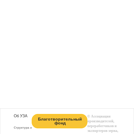
Об УЗА
©
Ассоциация
Благотворительный
производителей,
фонд
переработчиков и
Структура и функции
экспортеров зерна
,