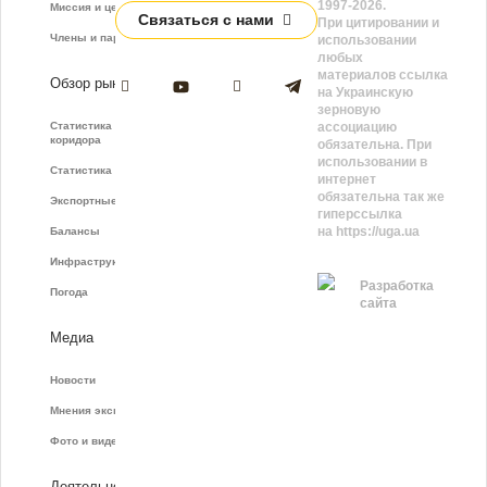
1997-2026.
Миссия и цели
Связаться с нами
При цитировании и
Члены и партнёры
использовании
любых
материалов ссылка
Обзор рынка
на Украинскую
зерновую
Статистика зернового
ассоциацию
коридора
обязательна. При
использовании в
Статистика фрахта
интернет
обязательна так же
Экспортные показатели
гиперссылка
на https://uga.ua
Балансы
Инфраструктура
Разработка
Погода
сайта
Медиа
Новости
Мнения экспертов
Фото и видео
Деятельность