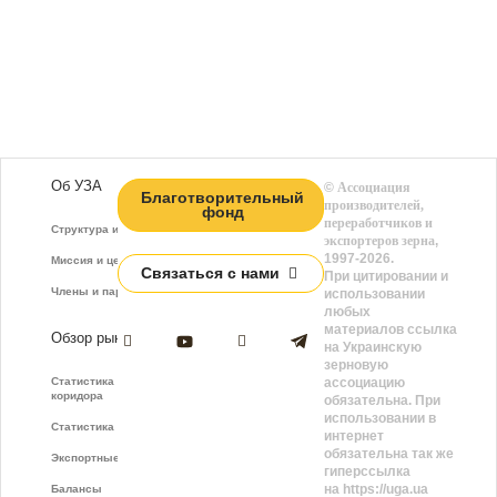
Об УЗА
©
Ассоциация
Благотворительный
производителей,
фонд
переработчиков и
Структура и функции
экспортеров зерна
,
1997-2026.
Миссия и цели
Связаться с нами
При цитировании и
Члены и партнёры
использовании
любых
материалов ссылка
Обзор рынка
на Украинскую
зерновую
Статистика зернового
ассоциацию
коридора
обязательна. При
использовании в
Статистика фрахта
интернет
обязательна так же
Экспортные показатели
гиперссылка
на https://uga.ua
Балансы