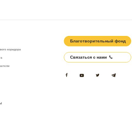
Благотворительный фонд
вого коридора
Связаться с нами
та
затели
ы