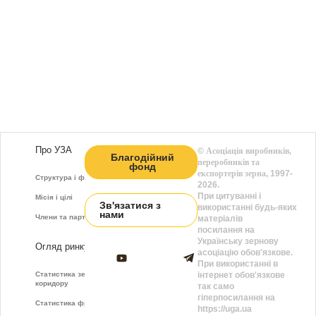
Про УЗА
©
Асоціація виробників,
Благодійний
переробників та
фонд
експортерів зерна
, 1997-
Структура і функції
2026.
При цитуванні і
Місія і цілі
Зв'язатися з
використанні будь-яких
нами
Члени та партнери
матеріалів
посилання на
Українську зернову
Огляд ринку
асоціацію обов'язкове.
При використанні в
Статистика зернового
інтернет обов'язкове
коридору
так само
гіперпосилання на
Статистика фрахту
https://uga.ua