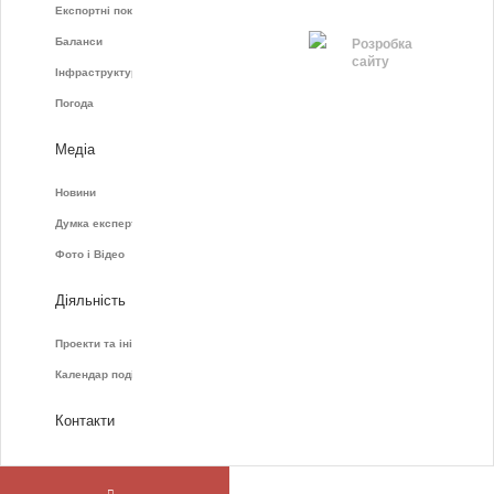
Експортні показники
Баланси
Розробка
сайту
Інфраструктура
Погода
Медіа
Новини
Думка експертів
Фото і Відео
Діяльність
Проекти та ініціативи
Календар подій
Контакти